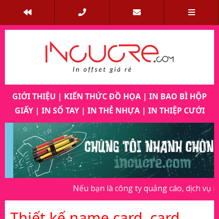
GIỚI THIỆU
|
KIẾN THỨC ĐỒ HỌA
|
IN BAO BÌ HỘP
GIẤY
|
IN SỔ TAY
|
IN THẺ NHỰA
|
IN THIỆP CƯỚI
Previous
Next
Nếu bạn là công ty quảng cáo, dịch vụ in ấn, vu
Thiết kế name card, card