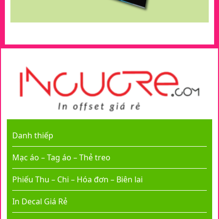
Danh thiếp
Mạc áo – Tag áo – Thẻ treo
Phiếu Thu – Chi – Hóa đơn – Biên lai
In Decal Giá Rẻ