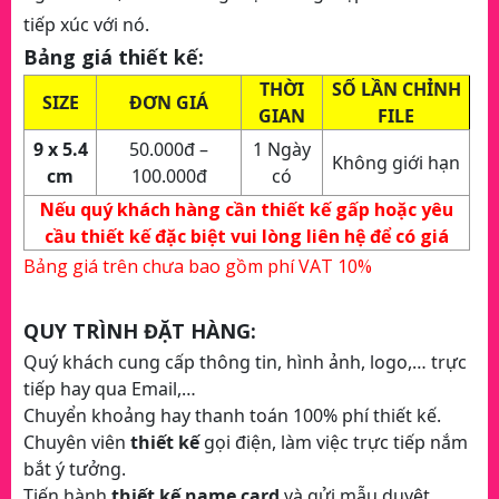
tiếp xúc với nó.
Bảng giá thiết kế:
THỜI
SỐ LẦN CHỈNH
SIZE
ĐƠN GIÁ
GIAN
FILE
9 x 5.4
50.000đ –
1 Ngày
Không giới hạn
cm
100.000đ
có
Nếu quý khách hàng cần thiết kế gấp hoặc yêu
cầu thiết kế đặc biệt vui lòng liên hệ để có giá
Bảng giá trên chưa bao gồm phí VAT 10%
QUY TRÌNH ĐẶT HÀNG:
Quý khách cung cấp thông tin, hình ảnh, logo,… trực
tiếp hay qua Email,…
Chuyển khoảng hay thanh toán 100% phí thiết kế.
Chuyên viên
thiết kế
gọi điện, làm việc trực tiếp nắm
bắt ý tưởng.
Tiến hành
thiết kế name card
và gửi mẫu duyệt.