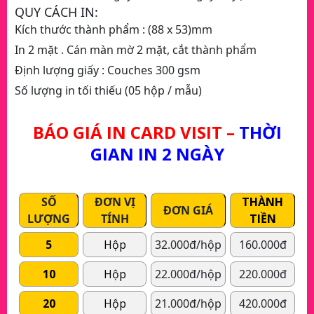
QUY CÁCH IN:
Kích thước thành phẩm : (88 x 53)mm
In 2 mặt . Cán màn mờ 2 mặt, cắt thành phẩm
Định lượng giấy : Couches 300 gsm
Số lượng in tối thiếu (05 hộp / mẫu)
.
BÁO GIÁ IN CARD VISIT –
THỜI
GIAN IN 2 NGÀY
SỐ
ĐƠN VỊ
THÀNH
ĐƠN GIÁ
LƯỢNG
TÍNH
TIỀN
5
Hộp
32.000đ/hộp
160.000đ
10
Hộp
22.000đ/hộp
220.000đ
20
Hộp
21.000đ/hộp
420.000đ