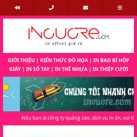
GIỚI THIỆU
|
KIẾN THỨC ĐỒ HỌA
|
IN BAO BÌ HỘP
GIẤY
|
IN SỔ TAY
|
IN THẺ NHỰA
|
IN THIỆP CƯỚI
Previous
Next
Nếu bạn là công ty quảng cáo, dịch vụ in ấn, vui lòng thông