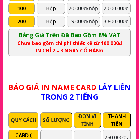
100
Hộp
20.000đ/hộp
2.000.000đ
200
Hộp
19.000đ/hộp
3.800.000đ
Bảng Giá Trên Đã Bao Gồm 8% VAT
Chưa bao gồm chi phí thiết kế từ 100.000đ
IN CHỈ 2 – 3 NGÀY CÓ HÀNG
BÁO GIÁ IN NAME CARD
LẤY LIỀN
TRONG 2 TIẾNG
ĐƠN VỊ
THÀNH
QUY CÁCH
SỐ LƯỢNG
TÍNH
TIỀN
CARD (
250.000đ /