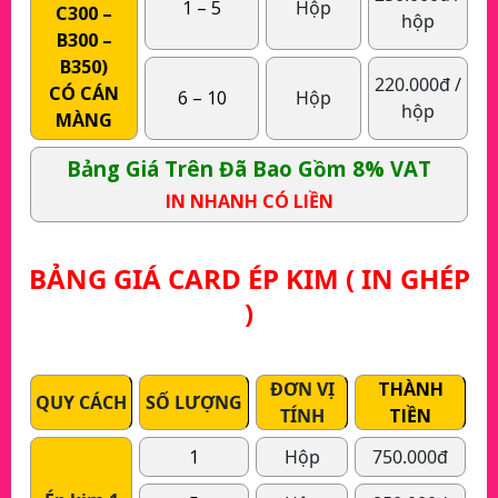
1 – 5
Hộp
C300 –
hộp
B300 –
B350)
220.000đ /
CÓ CÁN
6 – 10
Hộp
hộp
MÀNG
Bảng Giá Trên Đã Bao Gồm 8% VAT
IN NHANH CÓ LIỀN
BẢNG GIÁ CARD ÉP KIM ( IN GHÉP
)
ĐƠN VỊ
THÀNH
QUY CÁCH
SỐ LƯỢNG
TÍNH
TIỀN
1
Hộp
750.000đ