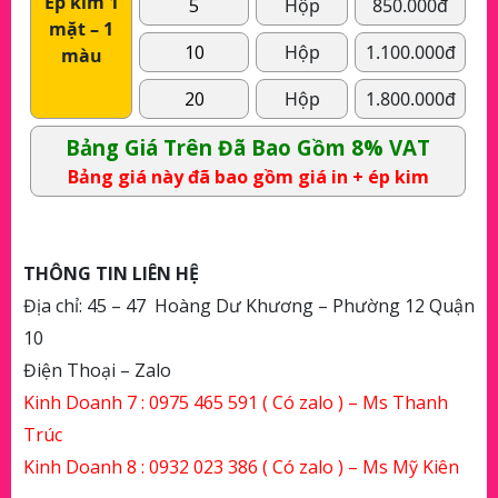
Ép kim 1
5
Hộp
850.000đ
mặt – 1
10
Hộp
1.100.000đ
màu
20
Hộp
1.800.000đ
Bảng Giá Trên Đã Bao Gồm 8% VAT
Bảng giá này đã bao gồm giá in + ép kim
THÔNG TIN LIÊN HỆ
Địa chỉ: 45 – 47 Hoàng Dư Khương – Phường 12 Quận
10
Điện Thoại – Zalo
Kinh Doanh 7 :
0975 465 591
( Có zalo ) – Ms Thanh
Trúc
Kinh Doanh 8 :
0932 023 386
( Có zalo ) – Ms Mỹ Kiên