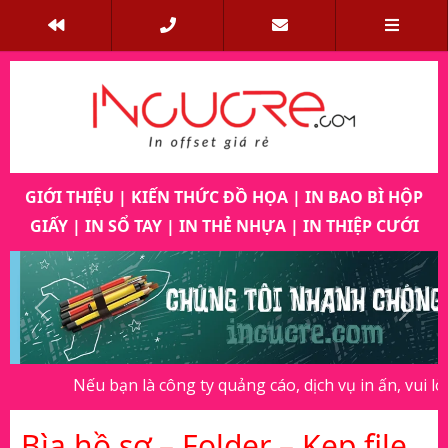
GIỚI THIỆU
|
KIẾN THỨC ĐỒ HỌA
|
IN BAO BÌ HỘP
GIẤY
|
IN SỔ TAY
|
IN THẺ NHỰA
|
IN THIỆP CƯỚI
Previous
Next
ếu bạn là công ty quảng cáo, dịch vụ in ấn, vui lòng thông 
Bìa hồ sơ – Folder – Kẹp file