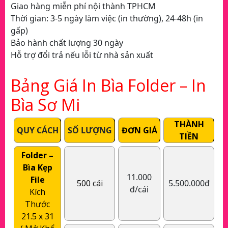
Giao hàng miễn phí nội thành TPHCM
Thời gian: 3-5 ngày làm việc (in thường), 24-48h (in
gấp)
Bảo hành chất lượng 30 ngày
Hỗ trợ đổi trả nếu lỗi từ nhà sản xuất
Bảng Giá In Bìa Folder – In
Bìa Sơ Mi
THÀNH
QUY CÁCH
SỐ LƯỢNG
ĐƠN GIÁ
TIỀN
Folder –
Bìa Kẹp
11.000
File
500 cái
5.500.000đ
đ/cái
Kích
Thước
21.5 x 31