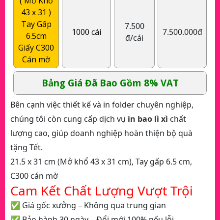
( Mở Khổ
43 x 31 )
Tay Gấp
7.500
1000 cái
7.500.000đ
6.5cm
đ/cái
Giấy C300
Cán mờ
Bảng Giá Đã Bao Gồm 8% VAT
Bên cạnh việc thiết kế và in folder chuyên nghiệp,
chúng tôi còn cung cấp dịch vụ
in bao lì xì
chất
lượng cao, giúp doanh nghiệp hoàn thiện bộ quà
tặng Tết.
21.5 x 31 cm (Mở khổ 43 x 31 cm), Tay gấp 6.5 cm,
C300 cán mờ
Cam Kết Chất Lượng Vượt Trội
✅ Giá gốc xưởng – Không qua trung gian
✅ Bảo hành 30 ngày – Đổi mới 100% nếu lỗi