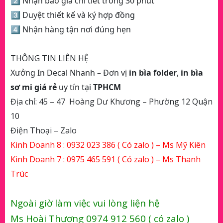
2️⃣ Nhận báo giá chi tiết trong 30 phút
3️⃣ Duyệt thiết kế và ký hợp đồng
4️⃣ Nhận hàng tận nơi đúng hẹn
THÔNG TIN LIÊN HỆ
Xưởng In Decal Nhanh – Đơn vị
in bìa folder
,
in bìa
sơ mi
giá rẻ
uy tín tại
TPHCM
Địa chỉ: 45 – 47 Hoàng Dư Khương – Phường 12 Quận
10
Điện Thoại – Zalo
Kinh Doanh 8 :
0932 023 386
( Có zalo ) – Ms Mỹ Kiên
Kinh Doanh 7 :
0975 465 591
( Có zalo ) – Ms Thanh
Trúc
Ngoài giờ làm việc vui lòng liện hệ
Ms Hoài Thương 0974 912 560 ( có zalo )