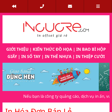
GIỚI THIỆU
|
KIẾN THỨC ĐỒ HỌA
|
IN BAO BÌ HỘP
GIẤY
|
IN SỔ TAY
|
IN THẺ NHỰA
|
IN THIỆP CƯỚI
Previous
Next
Nếu bạn là công ty quảng cáo, dịch vụ in ấn, vui lòng 
In Hóa Đơn Bán Lẻ