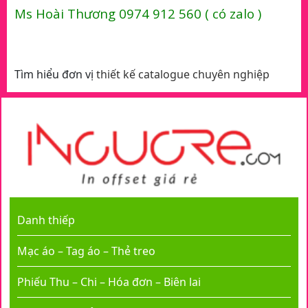
Ms Hoài Thương 0974 912 560 ( có zalo )
Tìm hiểu đơn vị
thiết kế catalogue chuyên nghiệp
Danh thiếp
Mạc áo – Tag áo – Thẻ treo
Phiếu Thu – Chi – Hóa đơn – Biên lai