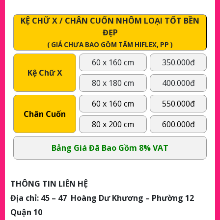
KỆ CHỮ X / CHÂN CUỐN NHÔM LOẠI TỐT BỀN
ĐẸP
( GIÁ CHƯA BAO GỒM TẤM HIFLEX, PP )
60 x 160 cm
350.000đ
Kệ Chữ X
80 x 180 cm
400.000đ
60 x 160 cm
550.000đ
Chân Cuốn
80 x 200 cm
600.000đ
Bảng Giá Đã Bao Gồm 8% VAT
THÔNG TIN LIÊN HỆ
Địa chỉ: 45 – 47 Hoàng Dư Khương – Phường 12
Quận 10