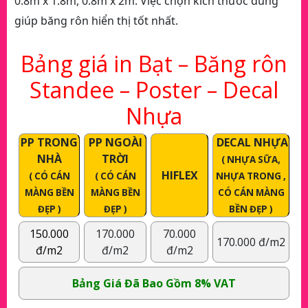
0.8m x 1.8m, 0.8m x 2m. Việc chọn kích thước đúng
giúp băng rôn hiển thị tốt nhất.
Bảng giá in Bạt – Băng rôn
Standee – Poster – Decal
Nhựa
PP TRONG
PP NGOÀI
DECAL NHỰA
NHÀ
TRỜI
( NHỰA SỮA,
HIFLEX
( CÓ CÁN
( CÓ CÁN
NHỰA TRONG ,
MÀNG BỀN
MÀNG BỀN
CÓ CÁN MÀNG
ĐẸP )
ĐẸP )
BỀN ĐẸP )
150.000
170.000
70.000
170.000 đ/m2
đ/m2
đ/m2
đ/m2
Bảng Giá Đã Bao Gồm 8% VAT