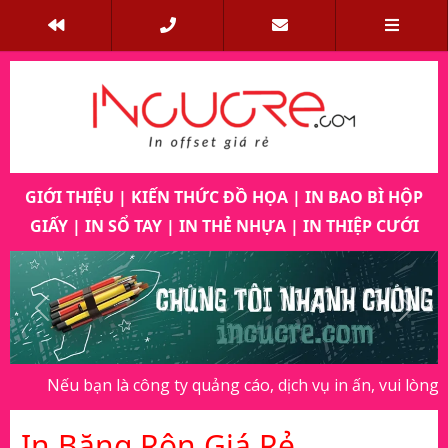
GIỚI THIỆU
|
KIẾN THỨC ĐỒ HỌA
|
IN BAO BÌ HỘP
GIẤY
|
IN SỔ TAY
|
IN THẺ NHỰA
|
IN THIỆP CƯỚI
Previous
Next
bạn là công ty quảng cáo, dịch vụ in ấn, vui lòng thông báo 
In Băng Rôn Giá Rẻ