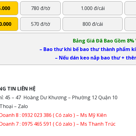
5.000
780 đ/tờ
1.000 đ/cái
0.000
570 đ/tờ
800 đ/cái
Bảng Giá Đã Bao Gồm 8%
– Bao thư khi bế bao thư thành phẩm kí
– Nếu dán keo nắp bao thư + thêm
G TIN LIÊN HỆ
chỉ: 45 – 47 Hoàng Dư Khương – Phường 12 Quận 10
Thoại – Zalo
Doanh 8 :
0932 023 386
( Có zalo ) – Ms Mỹ Kiên
Doanh 7 :
0975 465 591
( Có zalo ) – Ms Thanh Trúc