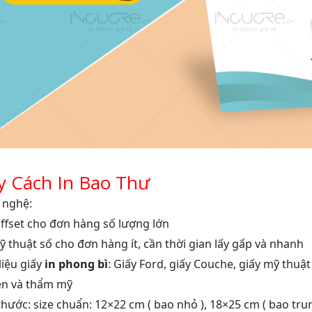
 Cách In Bao Thư
 nghệ:
offset cho đơn hàng số lượng lớn
kỹ thuật số cho đơn hàng ít, cần thời gian lấy gấp và nhanh
liệu giấy
in phong bì
: Giấy Ford, giấy Couche, giấy mỹ thu
ền và thẩm mỹ
thước: size chuẩn: 12×22 cm ( bao nhỏ ), 18×25 cm ( bao trun