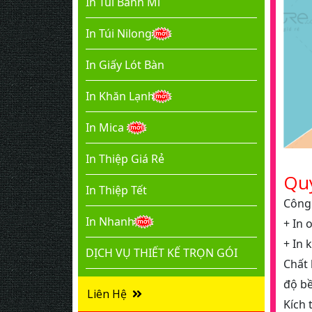
In Túi Bánh Mì
In Túi Nilong
In Giấy Lót Bàn
In Khăn Lạnh
In Mica
In Thiệp Giá Rẻ
Quy
In Thiệp Tết
Công
In Nhanh
+ In 
+ In 
DỊCH VỤ THIẾT KẾ TRỌN GÓI
Chất 
độ b
Liên Hệ
Kích 