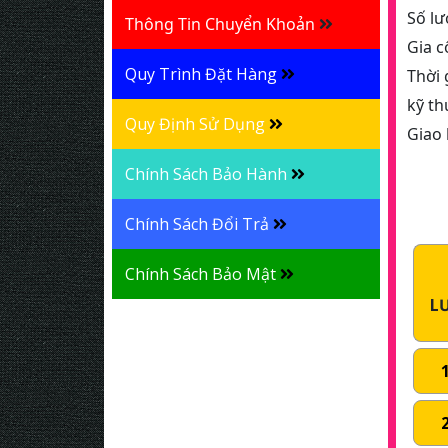
Số lư
Thông Tin Chuyển Khoản
Gia c
Quy Trình Đặt Hàng
Thời 
kỹ th
Quy Định Sử Dụng
Giao 
Chính Sách Bảo Hành
Chính Sách Đổi Trả
Chính Sách Bảo Mật
L