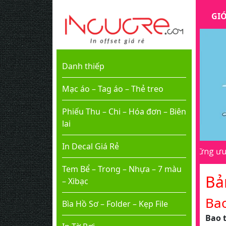
GIỚ
Danh thiếp
Mạc áo – Tag áo – Thẻ treo
Phiếu Thu – Chi – Hóa đơn – Biên
lai
In Decal Giá Rẻ
Tem Bể – Trong – Nhựa – 7 màu
Bả
– Xibạc
Bao
Bìa Hồ Sơ – Folder – Kẹp File
Bao 