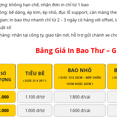
ợng: không hạn chế, nhận đơn in chỉ từ 1 bao
ông: bế dáng, ép kim, ép nhũ, đục lỗ support, cán màng th
gian: in bao thư nhanh chỉ từ 2 – 3 ngày có hàng với offset, 
uật số
hàng: nhận tại công ty, giao tận nơi, hỗ trợ gửi chành xe ch
Bảng Giá In Bao Thư – G
BAO NHỎ
TIÊU ĐỀ
SỐ
( SIZE: 12 X 22CM – NẮP CHIỀU
( S
ƯỢNG
( SIZE 21 X 29.7 )
12CM HOẶC 22CM )
1.000
1.100 đ/tờ
1.800 đ/cái
2.000
1.000 đ/tờ
1.600 đ/cái