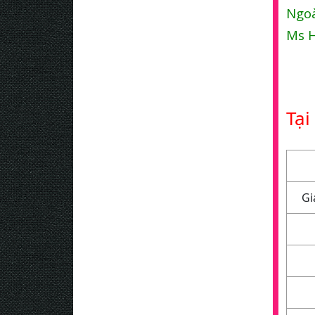
Ngoà
Ms H
Tại
Gi