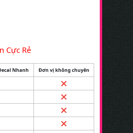
In Cực Rẻ
n Decal Nhanh
Đơn vị không chuyên
❌
❌
❌
❌