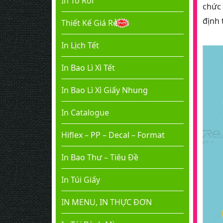
In Tờ Rơi
chức 
định 
Thiết Kế Giá Rẻ
In Lịch Tết
In Bao Lì Xì Tết
In Bao Lì Xì Giấy Nhung
In Catalogue
Hiflex – PP – Decal – Format
In Bao Thư – Tiêu Đề
In Túi Giấy
IN MENU, IN THỰC ĐƠN