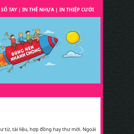
 SỔ TAY
|
IN THẺ NHỰA
|
IN THIỆP CƯỚI
Next
Nếu bạn là công ty
 từ, tài liệu, hợp đồng hay thư mời. Ngoài