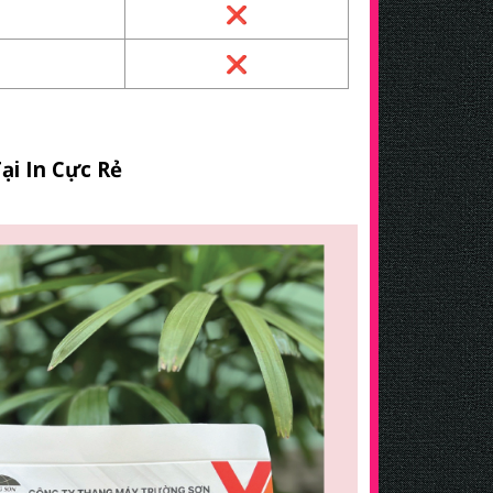
❌
❌
i In Cực Rẻ