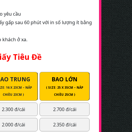
eo yêu cầu
lấy gấp sau 60 phút với in số lượng ít bằng
o khách ở xa.
iấy Tiêu Đề
BAO TRUNG
BAO LỚN
IZE: 16 X 23CM – NẮP
( SIZE: 25 X 35CM – NẮP
CHIỀU 23CM )
CHIỀU 25CM )
2.300 đ/cái
2.700 đ/cái
2.000 đ/cái
2.350 đ/cái