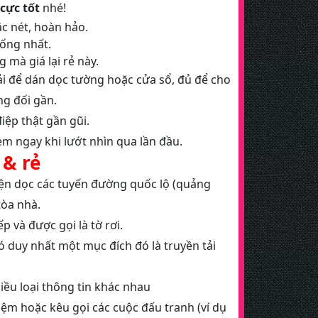
cực tốt
nhé!
ắc nét, hoàn hảo.
hống nhất.
 mà giá lại rẻ này.
ải để dán dọc tường hoặc cửa sổ, đủ để cho
g đối gần.
iệp thật gần gũi.
m ngay khi lướt nhìn qua lần đầu.
 & rẻ
ện dọc các tuyến đường quốc lộ (quảng
tòa nhà.
 và được gọi là tờ rơi.
ó duy nhất một mục đích đó là truyền tải
ều loại thông tin khác nhau
niệm hoặc kêu gọi các cuộc đấu tranh (ví dụ