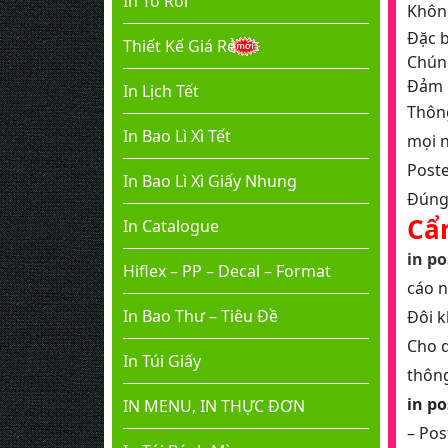
In Tờ Rơi
Không
Đặc b
Thiết Kế Giá Rẻ
Chúng
Đảm b
In Lịch Tết
Thông
In Bao Lì Xì Tết
mọi n
Post
In Bao Lì Xì Giấy Nhung
Đúng 
Cẩ
In Catalogue
in po
Hiflex – PP – Decal – Format
cáo n
In Bao Thư – Tiêu Đề
Đôi k
Cho d
In Túi Giấy
thông
in p
IN MENU, IN THỰC ĐƠN
– Pos