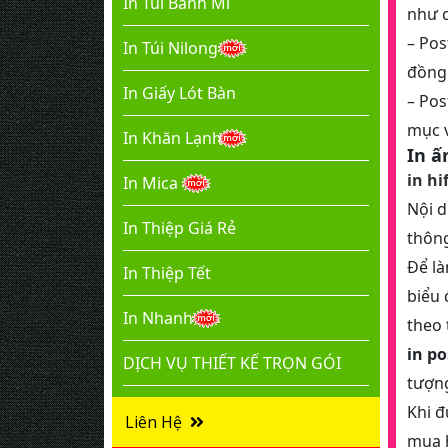
In Túi Bánh Mì
như c
– Pos
In Túi Nilong
đồng 
In Giấy Lót Bàn
– Pos
mục v
In Khăn Lạnh
In ấ
in hi
In Mica
Nội 
In Thiệp Giá Rẻ
thông
Để là
In Thiệp Tết
biểu 
In Nhanh
theo 
in p
DỊCH VỤ THIẾT KẾ TRỌN GÓI
tượng
Khi đ
Liên Hệ
mua 