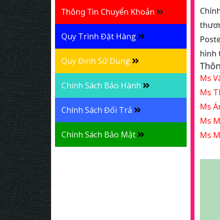
Chính
Thông Tin Chuyển Khoản
thươn
Quy Trình Đặt Hàng
Poste
hình 
Quy Định Sử Dụng
Thôn
Ms V
Chính Sách Bảo Hành
Ms T
Ms Á
Chính Sách Đổi Trả
Ms 
Chính Sách Bảo Mật
Ms 