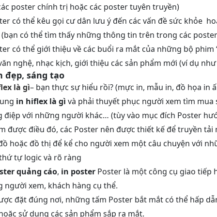
ác poster chính trị hoặc các poster tuyên truyền)
ter có thể kêu gọi cư dân lưu ý đến các vấn đề sức khỏe h
(bạn có thể tìm thấy những thông tin trên trong các poster 
ter có thể giới thiệu về các buổi ra mắt của những bộ phim “
ăn nghệ, nhạc kịch, giới thiệu các sản phẩm mới (ví dụ như 
n đẹp, sáng tạo
flex là gì
– bạn thực sự hiểu rồi? (mực in, mẫu in, đồ họa in 
dung
in hiflex là gì
và
phải thuyết phục người xem tìm mua s
 điệp với những người khác… (tùy vào mục đích Poster hư
m được điều đó, các Poster nên được thiết kế để truyền tải 
đồ hoặc đồ thị để kể cho người xem một câu chuyện với nh
thứ tự logic và rõ ràng
oster quảng cáo
,
in poster
Poster là một công cụ giao tiếp
 người xem, khách hàng cụ thể.
ược đặt đúng nơi, những tấm Poster bắt mắt có thể hấp dẫn
hoặc sử dụng các sản phẩm sắp ra mắt.