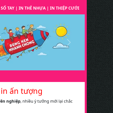
 SỔ TAY
|
IN THẺ NHỰA
|
IN THIỆP CƯỚI
Next
/ in ấn tượng
yên nghiệp
, nhiều ý tưởng mới lại chắc