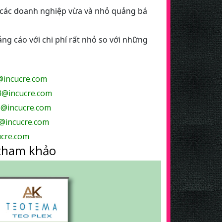
để các doanh nghiệp vừa và nhỏ quảng bá
ng cáo với chi phí rất nhỏ so với những
incucre.com
3@incucre.com
@incucre.com
@incucre.com
cre.com
 tham khảo