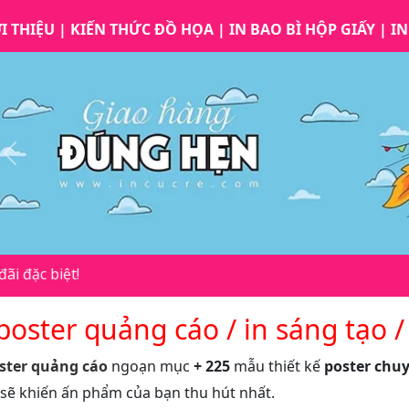
I THIỆU
|
KIẾN THỨC ĐỒ HỌA
|
IN BAO BÌ HỘP GIẤY
|
IN
Previous
 poster quảng cáo / in sáng tạo 
oster quảng cáo
ngoạn mục
+ 225
mẫu thiết kế
poster chu
sẽ khiến ấn phẩm của bạn thu hút nhất.