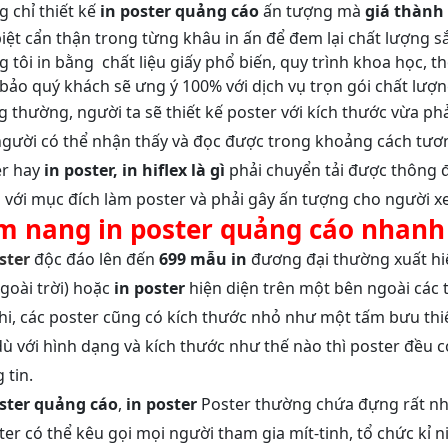
 chỉ thiết kế
in poster quảng cáo
ấn tượng mà
giá thành 
iệt cẩn thận trong từng khâu in ấn để đem lại chất lượng s
 tôi in bằng chất liệu giấy phổ biến, quy trình khoa học, t
ảo quý khách sẽ ưng ý 100% với dịch vụ trọn gói chất lượng
 thường, người ta sẽ thiết kế poster với kích thước vừa ph
gười có thể nhận thấy và đọc được trong khoảng cách tươn
er hay
in poster
, in hiflex là gì
phải chuyển tải được thông đ
với mục đích làm poster và phải gây ấn tượng cho người xe
m nang in poster quảng cáo nhanh
ster
độc đáo lên đến
699 mẫu in
đương đại thường xuất hi
goài trời) hoặc
in poster
hiện diện trên một bên ngoài các 
hi, các poster cũng có kích thước nhỏ như một tấm bưu thiếp
ù với hình dạng và kích thước như thế nào thì poster đều c
 tin.
oster quảng cáo
,
in poster
Poster thường chứa đựng rất nhi
ter có thể kêu gọi mọi người tham gia mít-tinh, tổ chức kỉ 