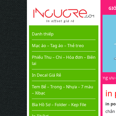
GIỚ
Danh thiếp
Mạc áo – Tag áo – Thẻ treo
Phiếu Thu – Chi – Hóa đơn – Biên
lai
In Decal Giá Rẻ
ng thông báo cho chúng tôi biết để có những ưu đãi đặc biệt!
Tem Bể – Trong – Nhựa – 7 màu
in
– Xibạc
in p
Bìa Hồ Sơ – Folder – Kẹp File
chắn 