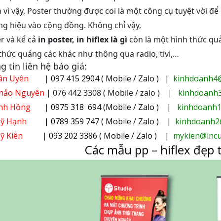
 vì vậy, Poster thường được coi là một công cụ tuyệt vời 
g hiệu vào cộng đồng. Không chỉ vậy,
r và kể cả
in poster
, in hiflex là gì
còn là một hình thức quả
thức quảng các khác như thông qua radio, tivi,…
g tin liên hệ báo giá:
ân Uyên
|
097 415 2904 ( Mobile / Zalo )
|
kinhdoanh4@
hảo Nguyên
| 076 442 3308 ( Mobile / zalo ) |
kinhdoanh
nh Hồng
|
0975 318 694 (Mobile / Zalo )
|
kinhdoanh1
Mỹ Hạnh
| 0789 359 747 ( Mobile / Zalo ) |
kinhdoanh2
Mỹ Kiên
|
093 202 3386 ( Mobile / Zalo )
|
mykien@incu
Các mẫu pp – hiflex đẹp