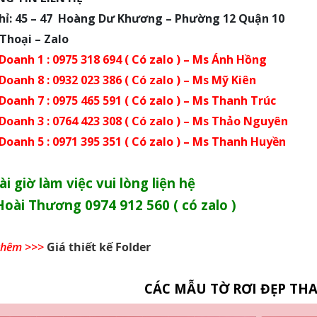
chỉ: 45 – 47 Hoàng Dư Khương – Phường 12 Quận 10
Thoại – Zalo
 Doanh 1 :
0975 318 694
( Có zalo ) – Ms Ánh Hồng
 Doanh 8 :
0932 023 386
( Có zalo ) – Ms Mỹ Kiên
 Doanh 7 :
0975 465 591
( Có zalo ) – Ms Thanh Trúc
 Doanh 3 :
0764 423 308
( Có zalo ) – Ms Thảo Nguyên
 Doanh 5 :
0971 395 351
( Có zalo ) – Ms Thanh Huyền
i giờ làm việc vui lòng liện hệ
oài Thương 0974 912 560 ( có zalo )
thêm >>>
Giá thiết kế Folder
CÁC MẪU TỜ RƠI ĐẸP TH