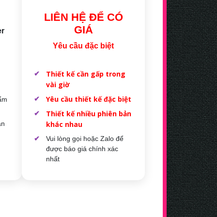
LIÊN HỆ ĐỂ CÓ
GIÁ
er
Yêu cầu đặc biệt
Thiết kế cần gấp trong
vài giờ
Yêu cầu thiết kế đặc biệt
hẩm
Thiết kế nhiều phiên bản
ần
khác nhau
Vui lòng gọi hoặc Zalo để
được báo giá chính xác
nhất