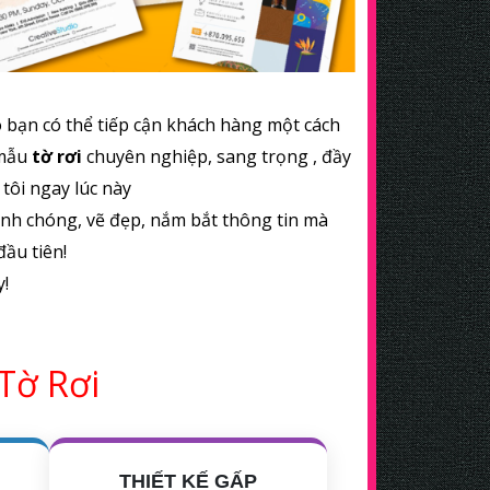
 bạn có thể tiếp cận khách hàng một cách
 mẫu
tờ rơi
chuyên nghiệp, sang trọng , đầy
 tôi ngay lúc này
anh chóng, vẽ đẹp, nắm bắt thông tin mà
ầu tiên!
y!
 Tờ Rơi
THIẾT KẾ GẤP