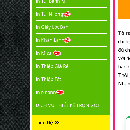
In Túi Bánh Mì
In Túi Nilong
.
In Giấy Lót Bàn
Tờ rơ
In Khăn Lạnh
chi t
đủ ch
In Mica
Với đ
In Thiệp Giá Rẻ
bạn c
Thời
In Thiệp Tết
Nhanh
In Nhanh
DỊCH VỤ THIẾT KẾ TRỌN GÓI
Liên Hệ