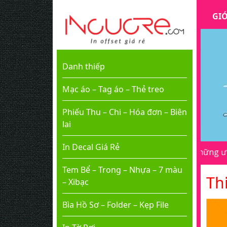
GIỚ
Danh thiếp
Mạc áo – Tag áo – Thẻ treo
Phiếu Thu – Chi – Hóa đơn – Biên
lai
In Decal Giá Rẻ
g thông báo cho chúng tôi biết để có những ưu đãi đặc biệt!
Tem Bể – Trong – Nhựa – 7 màu
Thi
– Xibạc
Bìa Hồ Sơ – Folder – Kẹp File