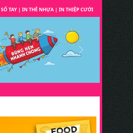
 SỔ TAY
|
IN THẺ NHỰA
|
IN THIỆP CƯỚI
Next