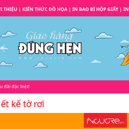
I THIỆU
|
KIẾN THỨC ĐỒ HỌA
|
IN BAO BÌ HỘP GIẤY
|
IN
Previous
ết kế tờ rơi