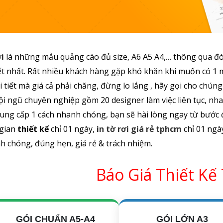
i
là những mẫu quảng cáo đủ size, A6 A5 A4,… thông qua đó
iết nhất. Rất nhiều khách hàng gặp khó khăn khi muốn có 1
i tiết mà giá cả phải chăng, đừng lo lắng , hãy gọi cho chúng
ội ngũ chuyên nghiệp gồm 20 designer làm việc liên tục, nh
ung cấp 1 cách nhanh chóng, bạn sẽ hài lòng ngay từ bước đ
 gian
thiết kế
chỉ 01 ngày,
in tờ rơi giá rẻ tphcm
chỉ 01 ngà
 chóng, đúng hẹn, giá rẻ & trách nhiệm.
Báo Giá Thiết Kế
GÓI CHUẨN A5-A4
GÓI LỚN A3