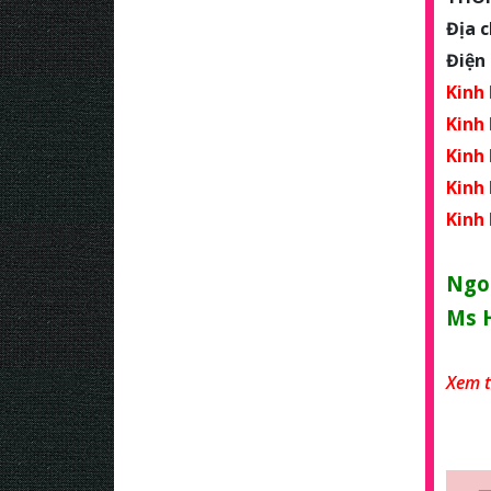
Địa 
Điện 
Kinh
Kinh
Kinh
Kinh
Kinh
Ngoà
Ms H
Xem 