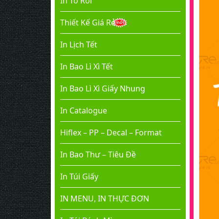
In Tờ Rơi
Thiết Kế Giá Rẻ
In Lịch Tết
In Bao Lì Xì Tết
In Bao Lì Xì Giấy Nhung
In Catalogue
Hiflex – PP – Decal – Format
In Bao Thư – Tiêu Đề
In Túi Giấy
IN MENU, IN THỰC ĐƠN