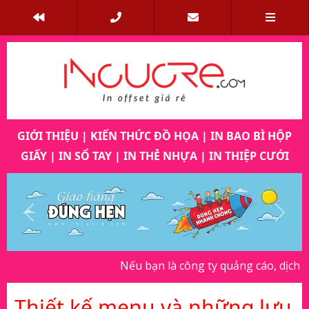
GIỚI THIỆU
|
KIẾN THỨC ĐỒ HỌA
|
IN BAO BÌ HỘP
GIẤY
|
IN SỔ TAY
|
IN THẺ NHỰA
|
IN THIỆP CƯỚI
Previous
Next
Nếu bạn là công ty quảng cáo, dịch vụ in
Thiết kế menu và những lưu