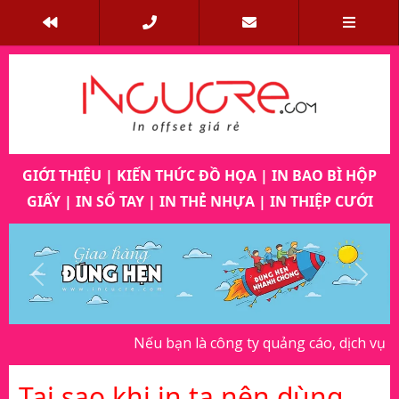
GIỚI THIỆU
|
KIẾN THỨC ĐỒ HỌA
|
IN BAO BÌ HỘP
GIẤY
|
IN SỔ TAY
|
IN THẺ NHỰA
|
IN THIỆP CƯỚI
Previous
Next
Nếu bạn là công ty quảng cáo, dịch vụ in ấn
Tại sao khi in ta nên dùng