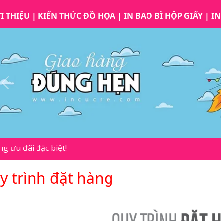
I THIỆU
|
KIẾN THỨC ĐỒ HỌA
|
IN BAO BÌ HỘP GIẤY
|
IN
Previous
 đãi đặc biệt!
y trình đặt hàng