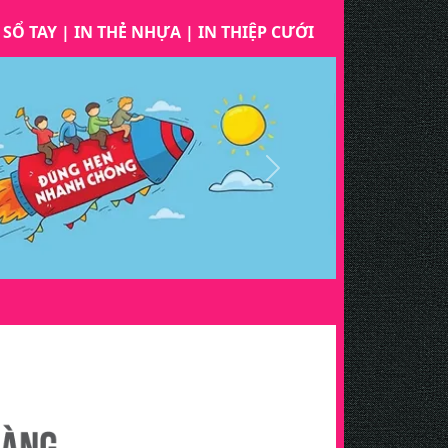
 SỔ TAY
|
IN THẺ NHỰA
|
IN THIỆP CƯỚI
Next