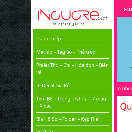
GIỚ
Danh thiếp
Mạc áo – Tag áo – Thẻ treo
Phiếu Thu – Chi – Hóa đơn – Biên
lai
In Decal Giá Rẻ
 in ấn, vui lòng thông báo cho chúng tôi biết để có những ưu
Tem Bể – Trong – Nhựa – 7 màu
Qu
– Xibạc
Bìa Hồ Sơ – Folder – Kẹp File