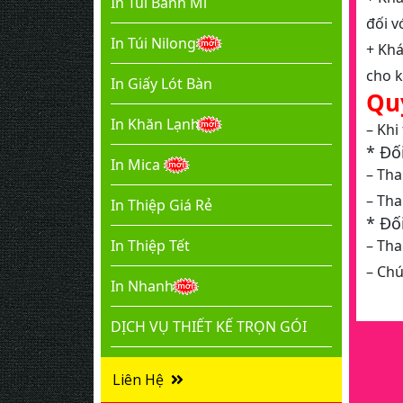
In Túi Bánh Mì
đối v
In Túi Nilong
+ Khá
cho k
In Giấy Lót Bàn
Qu
In Khăn Lạnh
– Khi
* Đố
In Mica
– Tha
– Tha
In Thiệp Giá Rẻ
* Đố
– Tha
In Thiệp Tết
– Chú
In Nhanh
.
DỊCH VỤ THIẾT KẾ TRỌN GÓI
Liên Hệ