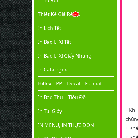
In Tờ Rơi
Thiết Kế Giá Rẻ
In Lịch Tết
In Bao Lì Xì Tết
In Bao Lì Xì Giấy Nhung
In Catalogue
Hiflex – PP – Decal – Format
In Bao Thư – Tiêu Đề
– Khi
In Túi Giấy
chúng
IN MENU, IN THỰC ĐƠN
+ Khá
+ Khá