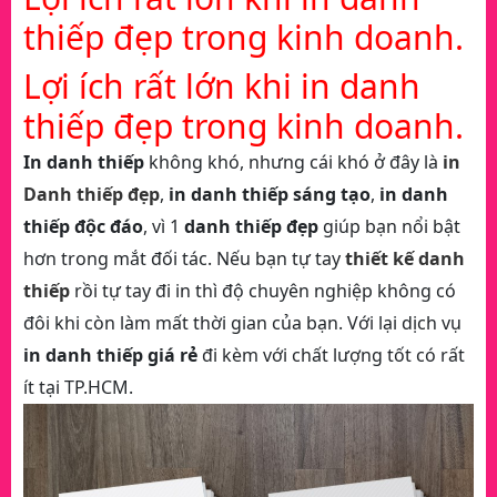
thiếp đẹp trong kinh doanh.
Lợi ích rất lớn khi in danh
thiếp đẹp trong kinh doanh.
In danh thiếp
không khó, nhưng cái khó ở đây là
in
Danh thiếp đẹp
,
in danh thiếp sáng tạo
,
in danh
thiếp độc đáo
, vì 1
danh thiếp đẹp
giúp bạn nổi bật
hơn trong mắt đối tác. Nếu bạn tự tay
thiết kế danh
thiếp
rồi tự tay đi in thì độ chuyên nghiệp không có
đôi khi còn làm mất thời gian của bạn. Với lại dịch vụ
in danh thiếp giá rẻ
đi kèm với chất lượng tốt có rất
ít tại TP.HCM.