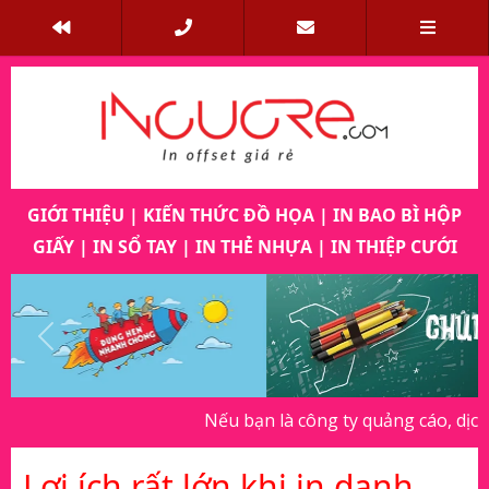
GIỚI THIỆU
|
KIẾN THỨC ĐỒ HỌA
|
IN BAO BÌ HỘP
GIẤY
|
IN SỔ TAY
|
IN THẺ NHỰA
|
IN THIỆP CƯỚI
Previous
Next
Nếu bạn là công ty quảng cáo, dịch vụ in ấn, v
Lợi ích rất lớn khi in danh