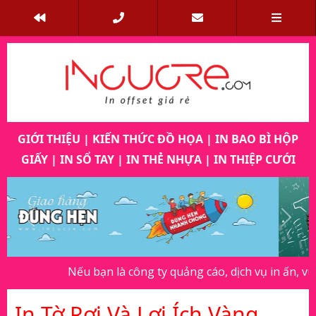
GIỚI THIỆU
|
KIẾN THỨC ĐỒ HỌA
|
IN BAO BÌ HỘP
GIẤY
|
IN SỔ TAY
|
IN THẺ NHỰA
|
IN THIỆP CƯỚI
Previous
Next
Nếu bạn là công ty quảng cáo, dịch vụ in ấn, vui lòng
In Tờ Rơi Và Lợi Ích Vàng