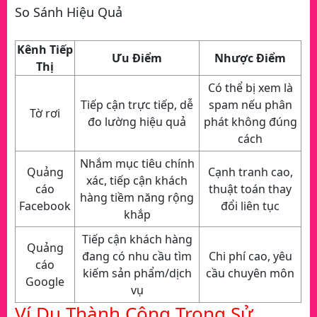
So Sánh Hiệu Quả
Kênh Tiếp
Ưu Điểm
Nhược Điểm
Thị
Có thể bị xem là
Tiếp cận trực tiếp, dễ
spam nếu phân
Tờ rơi
đo lường hiệu quả
phát không đúng
cách
Nhắm mục tiêu chính
Quảng
Cạnh tranh cao,
xác, tiếp cận khách
cáo
thuật toán thay
hàng tiềm năng rộng
Facebook
đổi liên tục
khắp
Tiếp cận khách hàng
Quảng
đang có nhu cầu tìm
Chi phí cao, yêu
cáo
kiếm sản phẩm/dịch
cầu chuyên môn
Google
vụ
Ví Dụ Thành Công Trong Sử