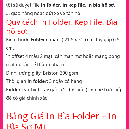
tôi sẽ duyệt File
in folder
,
in kẹp file
,
in bìa hồ sơ
,
… giao hàng hoặc gửi xe về tận nơi.
Quy cách in Folder, Kẹp File, Bìa
hồ sơ:
Kích thước
Folder
chuẩn: ( 21.5 x 31 ) cm, tay gấp 6.5
cm.
In offset 4 màu 2 mặt, cán màn mờ hoặc màng bóng
mặt ngoài, bế thành phẩm
Định lượng giấy: Briston 300 gsm
Thời gian
in folder
: 3 ngày có hàng
Folder
Đặc biệt: Tay gấp lớn, bế kiểu (Liên hệ trực tiếp
để có giá chính xác)
Bảng Giá In Bìa Folder – In
Bìa Sơ Mi