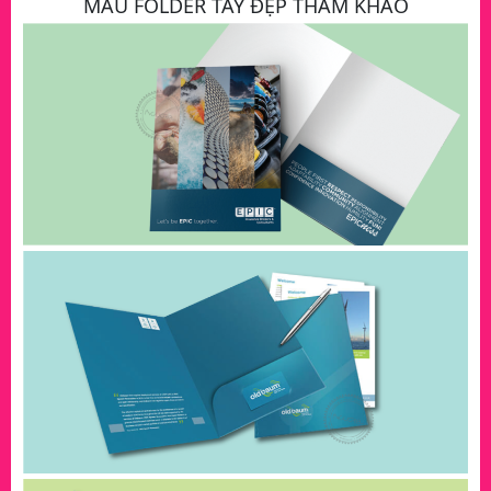
MẪU FOLDER TAY ĐẸP THAM KHẢO