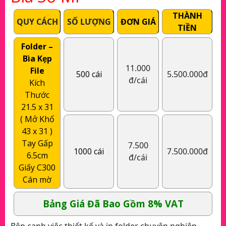
THÀNH
QUY CÁCH
SỐ LƯỢNG
ĐƠN GIÁ
TIỀN
Folder –
Bìa Kẹp
11.000
File
500 cái
5.500.000đ
đ/cái
Kích
Thước
21.5 x 31
( Mở Khổ
43 x 31 )
Tay Gấp
7.500
1000 cái
7.500.000đ
6.5cm
đ/cái
Giấy C300
Cán mờ
Bảng Giá Đã Bao Gồm 8% VAT