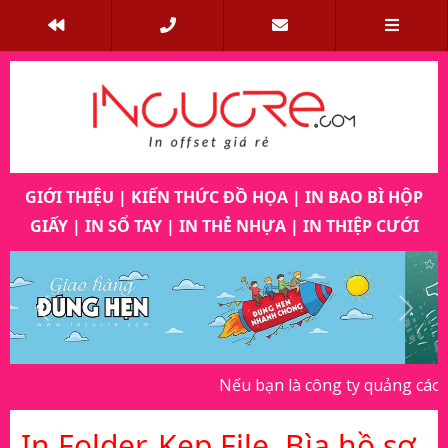
GIỚI THIỆU
|
KIẾN THỨC ĐỒ HỌA
|
IN BAO BÌ HỘP
GIẤY
|
IN SỔ TAY
|
IN THẺ NHỰA
|
IN THIỆP CƯỚI
Previous
Next
Nếu bạn là công ty quảng cáo, dịch 
In Folder, Kẹp File, Bìa hồ sơ