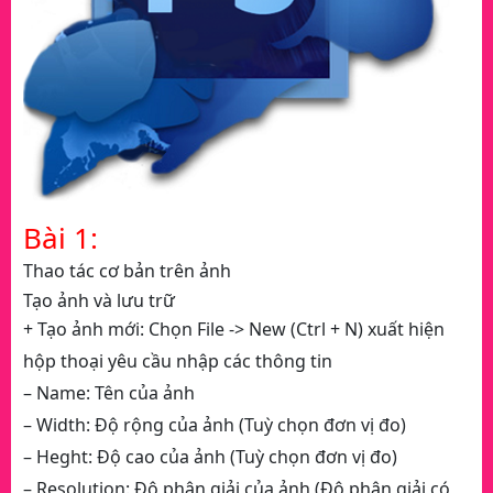
Bài 1:
Thao tác cơ bản trên ảnh
Tạo ảnh và lưu trữ
+ Tạo ảnh mới: Chọn File -> New (Ctrl + N) xuất hiện
hộp thoại yêu cầu nhập các thông tin
– Name: Tên của ảnh
– Width: Độ rộng của ảnh (Tuỳ chọn đơn vị đo)
– Heght: Độ cao của ảnh (Tuỳ chọn đơn vị đo)
– Resolution: Độ phân giải của ảnh (Độ phân giải có