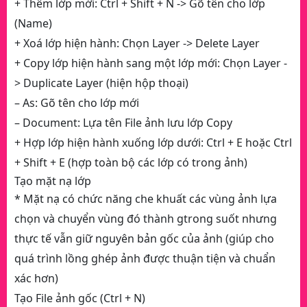
+ Thêm lớp mới: Ctrl + Shift + N -> Gõ tên cho lớp
(Name)
+ Xoá lớp hiện hành: Chọn Layer -> Delete Layer
+ Copy lớp hiện hành sang một lớp mới: Chọn Layer -
> Duplicate Layer (hiện hộp thoại)
– As: Gõ tên cho lớp mới
– Document: Lựa tên File ảnh lưu lớp Copy
+ Hợp lớp hiện hành xuống lớp dưới: Ctrl + E hoặc Ctrl
+ Shift + E (hợp toàn bộ các lớp có trong ảnh)
Tạo mặt nạ lớp
* Mặt nạ có chức năng che khuất các vùng ảnh lựa
chọn và chuyển vùng đó thành gtrong suốt nhưng
thực tế vẫn giữ nguyên bản gốc của ảnh (giúp cho
quá trình lồng ghép ảnh được thuận tiện và chuẩn
xác hơn)
Tạo File ảnh gốc (Ctrl + N)