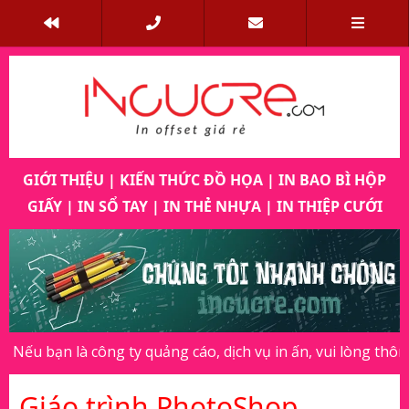
GIỚI THIỆU
|
KIẾN THỨC ĐỒ HỌA
|
IN BAO BÌ HỘP
GIẤY
|
IN SỔ TAY
|
IN THẺ NHỰA
|
IN THIỆP CƯỚI
Previous
Next
là công ty quảng cáo, dịch vụ in ấn, vui lòng thông báo cho 
Giáo trình PhotoShop