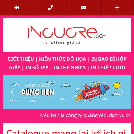
GIỚI THIỆU
|
KIẾN THỨC ĐỒ HỌA
|
IN BAO BÌ HỘP
GIẤY
|
IN SỔ TAY
|
IN THẺ NHỰA
|
IN THIỆP CƯỚI
Previous
Next
Nếu bạn là công ty quảng cáo, dịch vụ in ấn, vu
Catalogue mang lại lợi ích gì