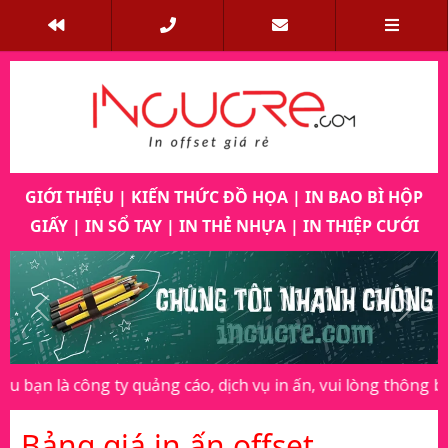
GIỚI THIỆU
|
KIẾN THỨC ĐỒ HỌA
|
IN BAO BÌ HỘP
GIẤY
|
IN SỔ TAY
|
IN THẺ NHỰA
|
IN THIỆP CƯỚI
Previous
Next
quảng cáo, dịch vụ in ấn, vui lòng thông báo cho chúng tôi b
Bảng giá in ấn offset