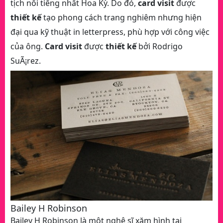
tịch nổi tiếng nhất Hoa Kỳ. Do đó,
card visit
được
thiết kế
tạo phong cách trang nghiêm nhưng hiện
đại qua kỹ thuật in letterpress, phù hợp với công việc
của ông.
Card visit
được
thiết kế
bởi Rodrigo
SuÃ¡rez.
Bailey H Robinson
Bailey H Robinson là một nghệ sĩ xăm hình tại