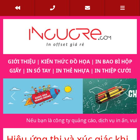
GIỚI THIỆU
|
KIẾN THỨC ĐỒ HỌA
|
IN BAO BÌ HỘP
GIẤY
|
IN SỔ TAY
|
IN THẺ NHỰA
|
IN THIỆP CƯỚI
Previous
Next
Nếu bạn là công ty quảng cáo, dịch vụ in ấn, vui lòng thông
Hiệu ứng thị và xúc giác khi