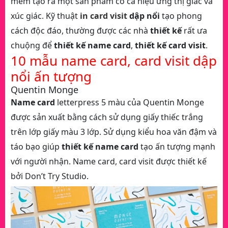
mềm tạo ra một sản phẩm có cả hiệu ứng thị giác và
xúc giác. Kỹ thuật
in card visit
dập nổi
tạo phong
cách độc đáo, thường được các nhà
thiết kế
rất ưa
chuộng để
thiết kế name card
,
thiết kế card visit
.
10 mẫu name card, card visit dập
nổi ấn tượng
Quentin Monge
Name card
letterpress 5 màu của Quentin Monge
được sản xuất bằng cách sử dụng giấy thiếc trắng
trên lớp giấy màu 3 lớp. Sử dụng kiểu hoa văn đậm và
táo bạo giúp
thiết kế name card
tạo ấn tượng mạnh
với người nhận. Name card, card visit được thiết kế
bởi Don’t Try Studio.